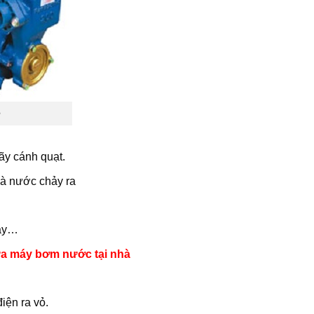
ẻ
y cánh quạt.
à nước chảy ra
máy…
a máy bơm nước tại nhà
iện ra vỏ.