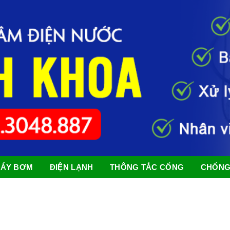
ÁY BƠM
ĐIỆN LẠNH
THÔNG TẮC CỐNG
CHỐNG