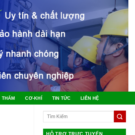
 THẤM
CƠ-KHÍ
TIN TỨC
LIÊN HỆ
HỖ TRỢ TRỰC TUYẾN