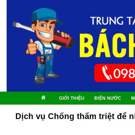
Skip
to
content
TRANG
GIỚI THIỆU
ĐIỆN NƯỚC
M
CHỦ
Dịch vụ Chống thấm triệt để nh