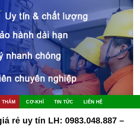
 THẤM
CƠ-KHÍ
TIN TỨC
LIÊN HỆ
iá rẻ uy tín LH: 0983.048.887 –