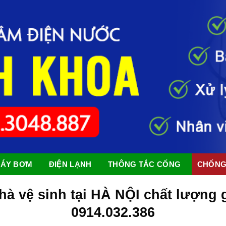
ÁY BƠM
ĐIỆN LẠNH
THÔNG TẮC CỐNG
CHỐNG
à vệ sinh tại HÀ NỘI chất lượng g
0914.032.386