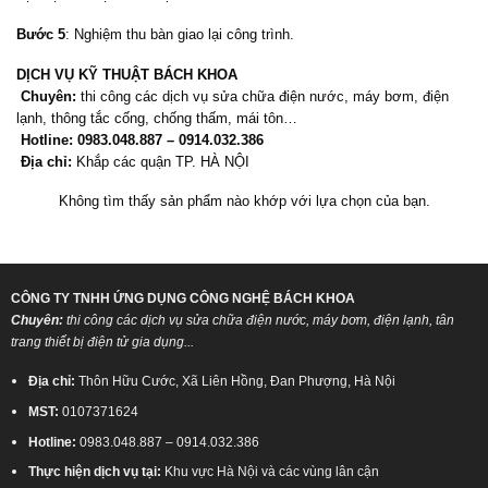
Bước 5
: Nghiệm thu bàn giao lại công trình.
DỊCH VỤ KỸ THUẬT BÁCH KHOA
Chuyên:
thi công các dịch vụ sửa chữa điện nước, máy bơm, điện
lạnh, thông tắc cống, chống thấm, mái tôn…
Hotline:
0983.048.887 – 0914.032.386
Địa chỉ:
Khắp các quận TP. HÀ NỘI
Không tìm thấy sản phẩm nào khớp với lựa chọn của bạn.
CÔNG TY TNHH ỨNG DỤNG CÔNG NGHỆ BÁCH KHOA
Chuyên:
thi công các dịch vụ sửa chữa điện nước, máy bơm, điện lạnh, tân
trang thiết bị điện tử gia dụng...
Địa chỉ:
Thôn Hữu Cước, Xã Liên Hồng, Đan Phượng, Hà Nội
MST:
0107371624
Hotline:
0983.048.887 – 0914.032.386
Thực hiện dịch vụ tại:
Khu vực Hà Nội và các vùng lân cận