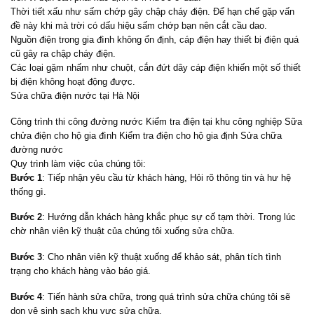
Thời tiết xấu như sấm chớp gây chập cháy điện. Để hạn chế gặp vấn
đề này khi mà trời có dấu hiệu sấm chớp bạn nên cắt cầu dao.
Nguồn điện trong gia đình không ổn định, cáp điện hay thiết bị điện quá
cũ gây ra chập cháy điện.
Các loại gặm nhấm như chuột, cắn đứt dây cáp điện khiến một số thiết
bị điện không hoạt động được.
Sửa chữa điện nước tại Hà Nội
Công trình thi công đường nước
Kiểm tra điện tại khu công nghiệp
Sữa
chửa điện cho hộ gia đình
Kiểm tra điện cho hộ gia định
Sửa chữa
đường nước
Quy trình làm việc của chúng tôi:
Bước 1
: Tiếp nhận yêu cầu từ khách hàng, Hỏi rõ thông tin và hư hệ
thống gì.
Bước 2
: Hướng dẫn khách hàng khắc phục sự cố tạm thời. Trong lúc
chờ nhân viên kỹ thuật của chúng tôi xuống sửa chữa.
Bước 3
: Cho nhân viên kỹ thuật xuống để khảo sát, phân tích tình
trạng cho khách hàng vào báo giá.
Bước 4
: Tiến hành sửa chữa, trong quá trình sửa chữa chúng tôi sẽ
dọn vệ sinh sạch khu vực sửa chữa.