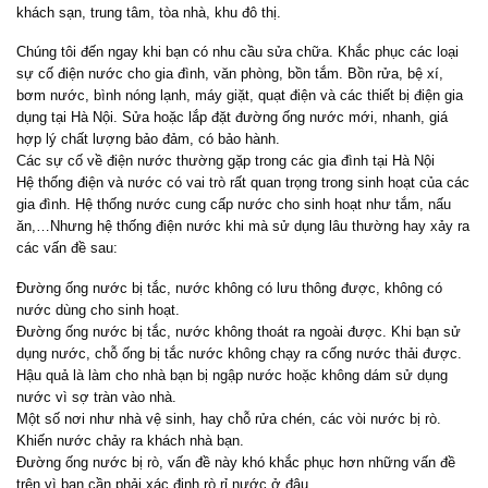
khách sạn, trung tâm, tòa nhà, khu đô thị.
Chúng tôi đến ngay khi bạn có nhu cầu sửa chữa. Khắc phục các loại
sự cố điện nước cho gia đình, văn phòng, bồn tắm. Bồn rửa, bệ xí,
bơm nước, bình nóng lạnh, máy giặt, quạt điện và các thiết bị điện gia
dụng tại Hà Nội. Sửa hoặc lắp đặt đường ống nước mới, nhanh, giá
hợp lý chất lượng bảo đảm, có bảo hành.
Các sự cố về điện nước thường gặp trong các gia đình tại Hà Nội
Hệ thống điện và nước có vai trò rất quan trọng trong sinh hoạt của các
gia đình. Hệ thống nước cung cấp nước cho sinh hoạt như tắm, nấu
ăn,…Nhưng hệ thống điện nước khi mà sử dụng lâu thường hay xảy ra
các vấn đề sau:
Đường ống nước bị tắc, nước không có lưu thông được, không có
nước dùng cho sinh hoạt.
Đường ống nước bị tắc, nước không thoát ra ngoài được. Khi bạn sử
dụng nước, chỗ ống bị tắc nước không chạy ra cống nước thải được.
Hậu quả là làm cho nhà bạn bị ngập nước hoặc không dám sử dụng
nước vì sợ tràn vào nhà.
Một số nơi như nhà vệ sinh, hay chỗ rửa chén, các vòi nước bị rò.
Khiến nước chảy ra khách nhà bạn.
Đường ống nước bị rò, vấn đề này khó khắc phục hơn những vấn đề
trên vì bạn cần phải xác định rò rỉ nước ở đâu.