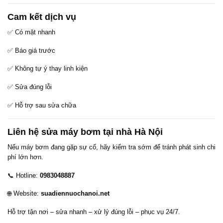
Cam kết dịch vụ
✅ Có mặt nhanh
✅ Báo giá trước
✅ Không tự ý thay linh kiện
✅ Sửa đúng lỗi
✅ Hỗ trợ sau sửa chữa
Liên hệ sửa máy bơm tại nhà Hà Nội
Nếu máy bơm đang gặp sự cố, hãy kiểm tra sớm để tránh phát sinh chi
phí lớn hơn.
📞 Hotline:
0983048887
🌐 Website:
suadiennuochanoi.net
Hỗ trợ tận nơi – sửa nhanh – xử lý đúng lỗi – phục vụ 24/7.