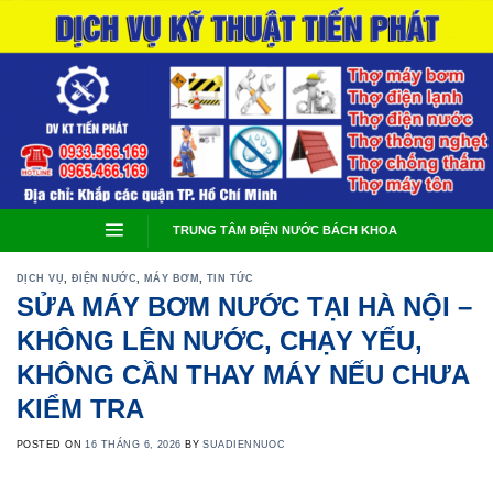
Skip
to
content
TRUNG TÂM ĐIỆN NƯỚC BÁCH KHOA
DỊCH VỤ
,
ĐIỆN NƯỚC
,
MÁY BƠM
,
TIN TỨC
SỬA MÁY BƠM NƯỚC TẠI HÀ NỘI –
KHÔNG LÊN NƯỚC, CHẠY YẾU,
KHÔNG CẦN THAY MÁY NẾU CHƯA
KIỂM TRA
POSTED ON
16 THÁNG 6, 2026
BY
SUADIENNUOC