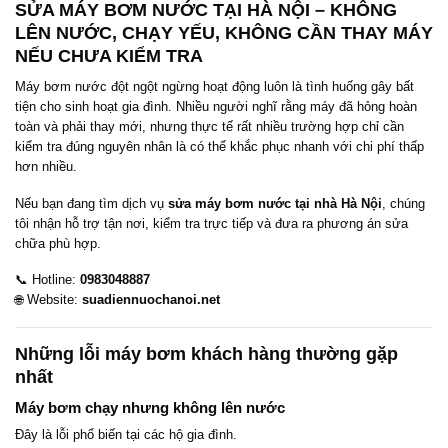
SỬA MÁY BƠM NƯỚC TẠI HÀ NỘI – KHÔNG
LÊN NƯỚC, CHẠY YẾU, KHÔNG CẦN THAY MÁY
NẾU CHƯA KIỂM TRA
Máy bơm nước đột ngột ngừng hoạt động luôn là tình huống gây bất
tiện cho sinh hoạt gia đình. Nhiều người nghĩ rằng máy đã hỏng hoàn
toàn và phải thay mới, nhưng thực tế rất nhiều trường hợp chỉ cần
kiểm tra đúng nguyên nhân là có thể khắc phục nhanh với chi phí thấp
hơn nhiều.
Nếu bạn đang tìm dịch vụ
sửa máy bơm nước tại nhà Hà Nội
, chúng
tôi nhận hỗ trợ tận nơi, kiểm tra trực tiếp và đưa ra phương án sửa
chữa phù hợp.
📞 Hotline:
0983048887
🌐 Website:
suadiennuochanoi.net
Những lỗi máy bơm khách hàng thường gặp
nhất
Máy bơm chạy nhưng không lên nước
Đây là lỗi phổ biến tại các hộ gia đình.