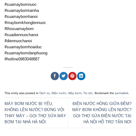
#suamaybomnuoc
#suamaybomtainha
#suamaybomhanoi
#maybomkhonglennuoc
#thosuamaybom
#suadiennuochanoi
#diennuochanoi
#suamaybomhoaiduc
#suamaybomdanphuong
#hotline0983048887
This entry was posted in
Dịch vụ
,
Điện nước
,
Máy bơm
,
Tin tức
. Bookmark the
permalink
.
MÁY BƠM NƯỚC BỊ YẾU,
ĐIỆN NƯỚC HỎNG GIỮA ĐÊM?
KHÔNG LÊN NƯỚC? ĐỪNG VỘI
MÁY BƠM KHÔNG LÊN NƯỚC?
THAY MÁY – GỌI THỢ SỬA MÁY
GỌI THỢ SỬA ĐIỆN NƯỚC TẠI
BƠM TẠI NHÀ HÀ NỘI
HÀ NỘI HỖ TRỢ TẬN NƠI