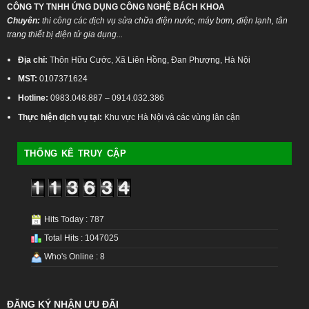
CÔNG TY TNHH ỨNG DỤNG CÔNG NGHỆ BÁCH KHOA
Chuyên:
thi công các dịch vụ sửa chữa điện nước, máy bơm, điện lạnh, tân
trang thiết bị điện tử gia dụng...
Địa chỉ:
Thôn Hữu Cước, Xã Liên Hồng, Đan Phượng, Hà Nội
MST:
0107371624
Hotline:
0983.048.887 – 0914.032.386
Thực hiện dịch vụ tại:
Khu vực Hà Nội và các vùng lân cận
THỐNG KÊ TRUY CẬP
Hits Today : 787
Total Hits : 1047025
Who's Online : 8
ĐĂNG KÝ NHẬN ƯU ĐÃI