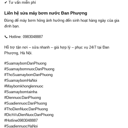
✔ Tư vấn miễn phí
Liên hệ sửa máy bơm nước Đan Phượng
Đừng để máy bơm hỏng ảnh hưởng đến sinh hoạt hàng ngày của gia
đình bạn.
📞 Hotline: 0983048887
Hỗ trợ tận nơi – sửa nhanh – giá hợp lý – phục vụ 24/7 tại Đan
Phượng, Hà Nội.
#SuamaybomDanPhuong
#SuamaybomnuocDanPhuong
#ThoSuamaybomDanPhuong
#SuamaybomHaNoi
#Maybomkhonglennuoc
#Suamaybomtainha
#DiennuocDanPhuong
#SuadiennuocDanPhuong
#ThoDienNuocDanPhuong
#DichVuDienNuocDanPhuong
#Hotline0983048887
#SuadiennuocHaNoi