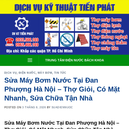
Skip
to
content
TRUNG TÂM ĐIỆN NƯỚC BÁCH KHOA
DỊCH VỤ
,
ĐIỆN NƯỚC
,
MÁY BƠM
,
TIN TỨC
Sửa Máy Bơm Nước Tại Đan
Phượng Hà Nội – Thợ Giỏi, Có Mặt
Nhanh, Sửa Chữa Tận Nhà
POSTED ON
3 THÁNG 6, 2026
BY
SUADIENNUOC
Sửa Máy Bơm Nước Tại Đan Phượng Hà Nội –