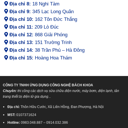
Địa chỉ 8:
18 Nghi Tàm
Địa chỉ 9:
345 Lạc Long Quân
Địa chỉ 10:
162 Tôn Đức Thắng
Địa chỉ 11:
209 Lò Đúc
Địa chỉ 12:
868 Giải Phóng
Địa chỉ 13:
151 Trường Trinh
Địa chỉ 14:
38 Trần Phú – Hà Đông
Địa chỉ 15:
Hoàng Hoa Thám
CÔNG TY TNHH ỨNG DỤNG CÔNG NGHỆ BÁCH KHOA
Chuyên:
thi công các dịch vụ sửa chữa điện nước, máy bơm, điện lạnh, tân
trang thiết bị điện tử gia dụng...
Địa chỉ:
Thôn Hữu Cước, Xã Liên Hồng, Đan Phượng, Hà Nội
MST:
0107371624
Hotline:
0983.048.887 – 0914.032.386