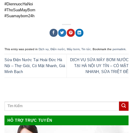
#DiennuocHaNoi
#ThoSuaMayBom
#Suamaybom24h
This entry was posted in
Dịch vụ
,
Điện nước
,
Máy bơm
,
Tin tức
. Bookmark the
permalink
.
Sửa Điện Nước Tại Hoài Đức Hà
DỊCH VỤ SỬA MÁY BƠM NƯỚC
Nội – Thợ Giỏi, Có Mặt Nhanh, Giá
TẠI HÀ NỘI UY TÍN – CÓ MẶT
Minh Bạch
NHANH, SỬA TRIỆT ĐỂ
HỖ TRỢ TRỰC TUYẾN