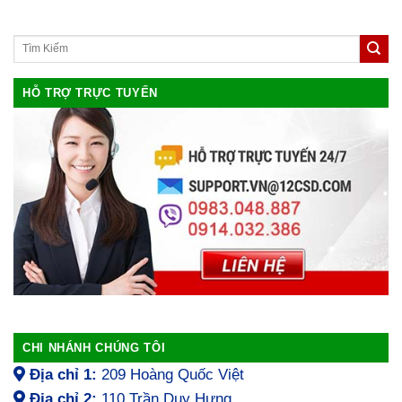
HỖ TRỢ TRỰC TUYẾN
CHI NHÁNH CHÚNG TÔI
Địa chỉ 1:
209 Hoàng Quốc Việt
Địa chỉ 2:
110 Trần Duy Hưng