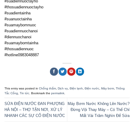
#suadiennuoctayho
#thosuadiennuoctayho
#suadientainha
#suanuoctainha
#suamaybomnuoc
#suadiennuochanoi
#diennuochanoi
#suamaybomtainha
#thosuadiennuoc
#hotline0983048887
This entry was posted in
Chống thấm
,
Dịch vụ
,
Điện lạnh
,
Điện nước
,
Máy bơm
,
Thông
Tắc Cống
,
Tin tức
. Bookmark the
permalink
.
SỬA ĐIỆN NƯỚC ĐAN PHƯỢNG
Máy Bơm Nước Không Lên Nước?
HÀ NỘI – THỢ TẬN NƠI, XỬ LÝ
Đừng Vội Thay Máy – Có Thể Chỉ
NHANH CÁC SỰ CỐ ĐIỆN NƯỚC
Mất Vài Trăm Nghìn Để Sửa