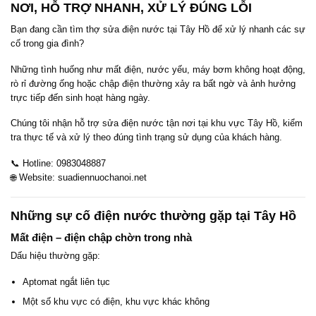
NƠI, HỖ TRỢ NHANH, XỬ LÝ ĐÚNG LỖI
Bạn đang cần tìm thợ sửa điện nước tại Tây Hồ để xử lý nhanh các sự
cố trong gia đình?
Những tình huống như mất điện, nước yếu, máy bơm không hoạt động,
rò rỉ đường ống hoặc chập điện thường xảy ra bất ngờ và ảnh hưởng
trực tiếp đến sinh hoạt hàng ngày.
Chúng tôi nhận hỗ trợ sửa điện nước tận nơi tại khu vực Tây Hồ, kiểm
tra thực tế và xử lý theo đúng tình trạng sử dụng của khách hàng.
📞 Hotline: 0983048887
🌐 Website: suadiennuochanoi.net
Những sự cố điện nước thường gặp tại Tây Hồ
Mất điện – điện chập chờn trong nhà
Dấu hiệu thường gặp:
Aptomat ngắt liên tục
Một số khu vực có điện, khu vực khác không