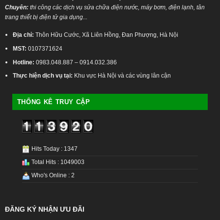
Chuyên:
thi công các dịch vụ sửa chữa điện nước, máy bơm, điện lạnh, tân
trang thiết bị điện tử gia dụng...
Địa chỉ:
Thôn Hữu Cước, Xã Liên Hồng, Đan Phượng, Hà Nội
MST:
0107371624
Hotline:
0983.048.887 – 0914.032.386
Thực hiện dịch vụ tại:
Khu vực Hà Nội và các vùng lân cận
THỐNG KÊ TRUY CẬP
Hits Today : 1347
Total Hits : 1049003
Who's Online : 2
ĐĂNG KÝ NHẬN ƯU ĐÃI