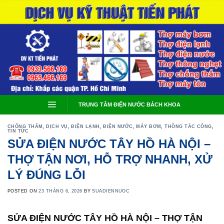
Skip
to
content
TRUNG TÂM ĐIỆN NƯỚC BÁCH KHOA
CHỐNG THẤM
,
DỊCH VỤ
,
ĐIỆN LẠNH
,
ĐIỆN NƯỚC
,
MÁY BƠM
,
THÔNG TẮC CỐNG
,
TIN TỨC
SỬA ĐIỆN NƯỚC TÂY HỒ HÀ NỘI –
THỢ TẬN NƠI, HỖ TRỢ NHANH, XỬ
LÝ ĐÚNG LỖI
POSTED ON
23 THÁNG 6, 2026
BY
SUADIENNUOC
SỬA ĐIỆN NƯỚC TÂY HỒ HÀ NỘI – THỢ TẬN