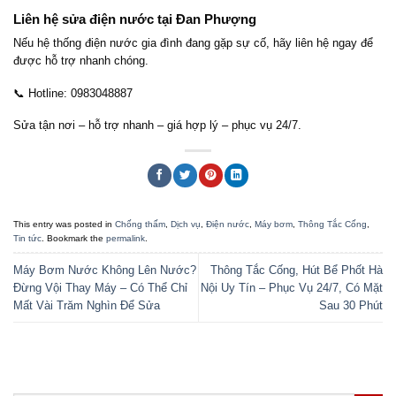
Liên hệ sửa điện nước tại Đan Phượng
Nếu hệ thống điện nước gia đình đang gặp sự cố, hãy liên hệ ngay để
được hỗ trợ nhanh chóng.
📞 Hotline: 0983048887
Sửa tận nơi – hỗ trợ nhanh – giá hợp lý – phục vụ 24/7.
This entry was posted in
Chống thấm
,
Dịch vụ
,
Điện nước
,
Máy bơm
,
Thông Tắc Cống
,
Tin tức
. Bookmark the
permalink
.
Máy Bơm Nước Không Lên Nước?
Thông Tắc Cống, Hút Bể Phốt Hà
Đừng Vội Thay Máy – Có Thể Chỉ
Nội Uy Tín – Phục Vụ 24/7, Có Mặt
Mất Vài Trăm Nghìn Để Sửa
Sau 30 Phút