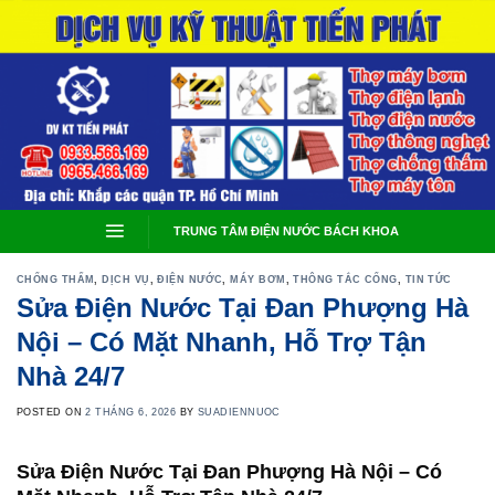
Skip
to
content
TRUNG TÂM ĐIỆN NƯỚC BÁCH KHOA
CHỐNG THẤM
,
DỊCH VỤ
,
ĐIỆN NƯỚC
,
MÁY BƠM
,
THÔNG TẮC CỐNG
,
TIN TỨC
Sửa Điện Nước Tại Đan Phượng Hà
Nội – Có Mặt Nhanh, Hỗ Trợ Tận
Nhà 24/7
POSTED ON
2 THÁNG 6, 2026
BY
SUADIENNUOC
Sửa Điện Nước Tại Đan Phượng Hà Nội – Có