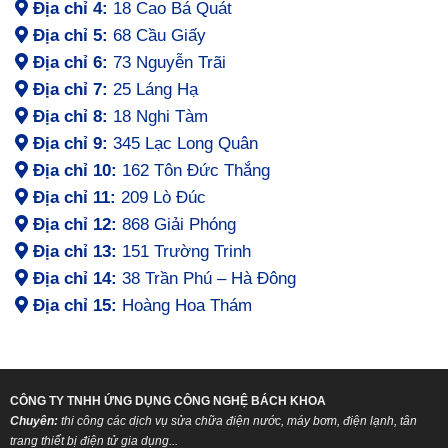
Địa chỉ 4:
18 Cao Bá Quát
Địa chỉ 5:
68 Cầu Giấy
Địa chỉ 6:
73 Nguyễn Trãi
Địa chỉ 7:
25 Láng Hạ
Địa chỉ 8:
18 Nghi Tàm
Địa chỉ 9:
345 Lạc Long Quân
Địa chỉ 10:
162 Tôn Đức Thắng
Địa chỉ 11:
209 Lò Đúc
Địa chỉ 12:
868 Giải Phóng
Địa chỉ 13:
151 Trường Trinh
Địa chỉ 14:
38 Trần Phú – Hà Đông
Địa chỉ 15:
Hoàng Hoa Thám
CÔNG TY TNHH ỨNG DỤNG CÔNG NGHỆ BÁCH KHOA
Chuyên:
thi công các dịch vụ sửa chữa điện nước, máy bơm, điện lạnh, tân
trang thiết bị điện tử gia dụng...