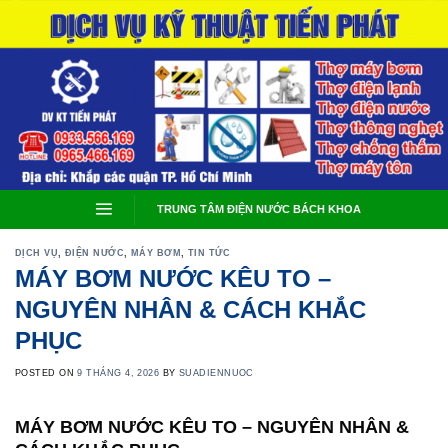
Skip
to
content
TRUNG TÂM ĐIỆN NƯỚC BÁCH KHOA
DỊCH VỤ
,
ĐIỆN NƯỚC
,
MÁY BƠM
,
TIN TỨC
MÁY BƠM NƯỚC KÊU TO –
NGUYÊN NHÂN & CÁCH KHẮC
PHỤC
POSTED ON
9 THÁNG 4, 2026
BY
SUADIENNUOC
MÁY BƠM NƯỚC KÊU TO – NGUYÊN NHÂN &