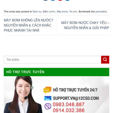
This entry was posted in
Dịch vụ
,
Điện nước
,
Máy bơm
,
Tin tức
. Bookmark the
permalink
.
MÁY BƠM KHÔNG LÊN NƯỚC?
MÁY BƠM NƯỚC CHẠY YẾU –
NGUYÊN NHÂN & CÁCH KHẮC
NGUYÊN NHÂN & GIẢI PHÁP
PHỤC NHANH TẠI NHÀ
HỖ TRỢ TRỰC TUYẾN