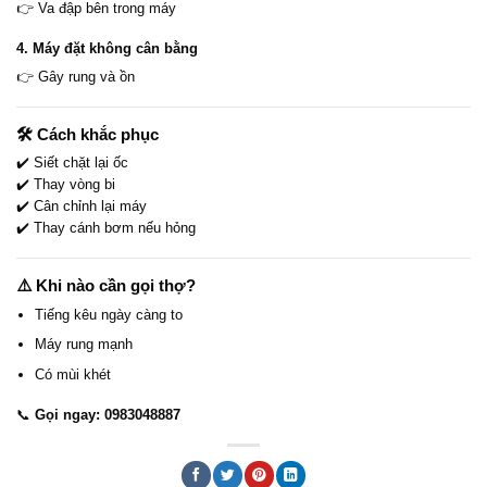
👉 Va đập bên trong máy
4. Máy đặt không cân bằng
👉 Gây rung và ồn
🛠️ Cách khắc phục
✔️ Siết chặt lại ốc
✔️ Thay vòng bi
✔️ Cân chỉnh lại máy
✔️ Thay cánh bơm nếu hỏng
⚠️ Khi nào cần gọi thợ?
Tiếng kêu ngày càng to
Máy rung mạnh
Có mùi khét
📞
Gọi ngay: 0983048887