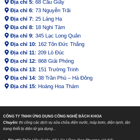
Địa chỉ 5:
68 Cầu Giấy
Địa chỉ 6:
73 Nguyễn Trãi
Địa chỉ 7:
25 Láng Hạ
Địa chỉ 8:
18 Nghi Tàm
Địa chỉ 9:
345 Lạc Long Quân
Địa chỉ 10:
162 Tôn Đức Thắng
Địa chỉ 11:
209 Lò Đúc
Địa chỉ 12:
868 Giải Phóng
Địa chỉ 13:
151 Trường Trinh
Địa chỉ 14:
38 Trần Phú – Hà Đông
Địa chỉ 15:
Hoàng Hoa Thám
CÔNG TY TNHH ỨNG DỤNG CÔNG NGHỆ BÁCH KHOA
Chuyên:
thi công các dịch vụ sửa chữa điện nước, máy bơm, điện lạnh, tân
trang thiết bị điện tử gia dụng...