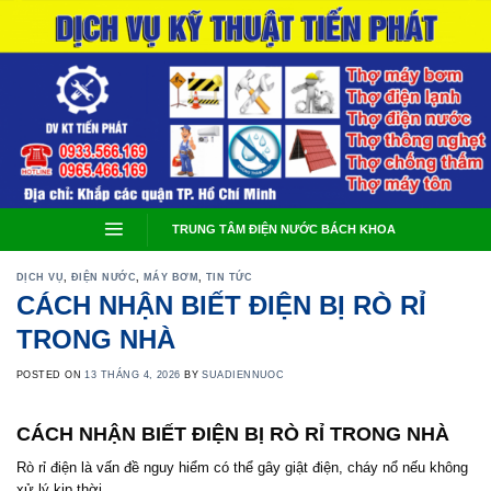
Skip
to
content
TRUNG TÂM ĐIỆN NƯỚC BÁCH KHOA
DỊCH VỤ
,
ĐIỆN NƯỚC
,
MÁY BƠM
,
TIN TỨC
CÁCH NHẬN BIẾT ĐIỆN BỊ RÒ RỈ
TRONG NHÀ
POSTED ON
13 THÁNG 4, 2026
BY
SUADIENNUOC
CÁCH NHẬN BIẾT ĐIỆN BỊ RÒ RỈ TRONG NHÀ
Rò rỉ điện là vấn đề nguy hiểm có thể gây giật điện, cháy nổ nếu không
xử lý kịp thời.