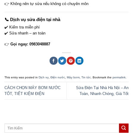
👉 Không nên tự sửa nếu không có chuyên môn
📞 Dịch vụ sửa điện tại nhà
✔️ Kiểm tra miễn phí
✔️ Sửa nhanh – an toàn
👉
Gọi ngay: 0983048887
This entry was posted in
Dịch vụ
,
Điện nước
,
Máy bơm
,
Tin tức
. Bookmark the
permalink
.
CÁCH CHỌN MÁY BƠM NƯỚC
Sửa Điện Tại Nhà Hà Nội – An
TỐT, TIẾT KIỆM ĐIỆN
Toàn, Nhanh Chóng, Giá Tốt