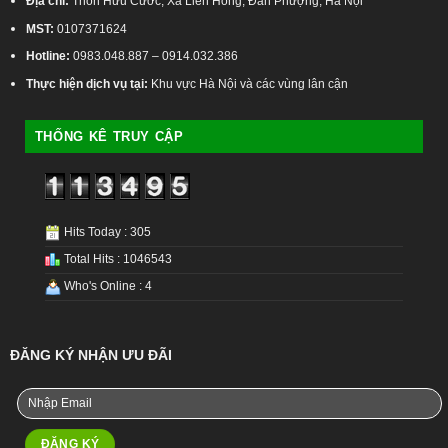
Địa chỉ:
Thôn Hữu Cước, Xã Liên Hồng, Đan Phượng, Hà Nội
MST:
0107371624
Hotline:
0983.048.887 – 0914.032.386
Thực hiện dịch vụ tại:
Khu vực Hà Nội và các vùng lân cận
THỐNG KÊ TRUY CẬP
Hits Today : 305
Total Hits : 1046543
Who's Online : 4
ĐĂNG KÝ NHẬN ƯU ĐÃI