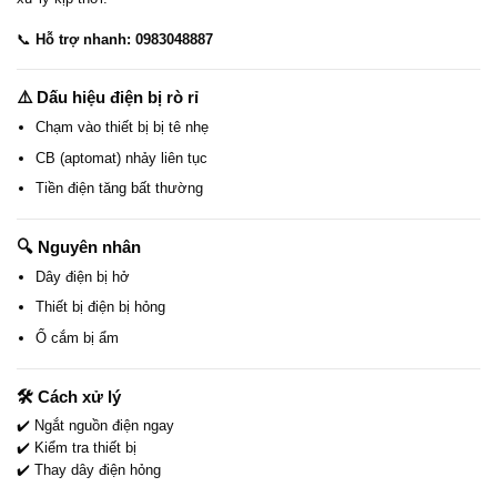
📞
Hỗ trợ nhanh: 0983048887
⚠️ Dấu hiệu điện bị rò rỉ
Chạm vào thiết bị bị tê nhẹ
CB (aptomat) nhảy liên tục
Tiền điện tăng bất thường
🔍 Nguyên nhân
Dây điện bị hở
Thiết bị điện bị hỏng
Ổ cắm bị ẩm
🛠️ Cách xử lý
✔️ Ngắt nguồn điện ngay
✔️ Kiểm tra thiết bị
✔️ Thay dây điện hỏng